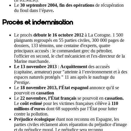
Le
30 septembre 2004, fin des opérations
de récupération
du fioul dans l’épave
.
Procès et indemnisation
Le procès
débute le 16 octobre 2012
à La Corogne. 1 500
plaignants regroupés en 55 parties civiles, 300 000 pages de
dossiers, 133 témoins, une centaine d'experts, quatre
principaux accusés : le commandant grec du pétrolier,
l'officier en second, le chef mécanicien et l'ex-directeur de la
Marine marchande.
Le 13 novembre 2013
:
Acquittement
des accusés
(capitaine, armateur) pour "atteinte à l’environnement
et à des
espaces naturels protégés
" 11 ans après le naufrage du
Prestige
.
Le
18 novembre 2013, l’État espagnol
annonce qu'il se
pourvoit en
cassation
Le
22 novembre,
l’État français
se pourvoit en
cassation.
Le
coût estimé
pour les victimes françaises s'élève à
110
millions d'euros
dont 68 supportés par l’État pour lutter
contre la pollution.
Préjudice écologique
étant non reconnu en Espagne, l
es
parties civiles réclament alors réparation du préjudice d'image
et du préjudice moral
. Le préjudice sera reconnu