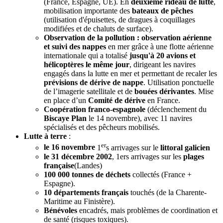
(France, Espagne, UE). En
deuxième rideau de lutte
,
mobilisation importante des
bateaux de pêches
(utilisation d'épuisettes, de dragues à coquillages
modifiées et de chaluts de surface).
Observation de la pollution : observation aérienne
et suivi des nappes
en mer grâce à une flotte aérienne
internationale qui a totalisé
jusqu'à 20 avions et
hélicoptères le même jour
, dirigeant les navires
engagés dans la lutte en mer et permettant de recaler les
prévisions de dérive de nappe
. Utilisation ponctuelle
de l’imagerie satellitale et de
bouées dérivantes
. Mise
en place d’un
Comité de dérive
en France.
Coopération franco-espagnole
(déclenchement du
Biscaye Plan
le 14 novembre), avec 11 navires
spécialisés et des pêcheurs mobilisés.
Lutte à terre
:
er
le 16 novembre
1
s arrivages sur le
littoral galicien
le 31 décembre 2002
, 1ers arrivages sur les
plages
française
(Landes)
100 000 tonnes de déchets
collectés (France +
Espagne).
10 départements français
touchés (de la Charente-
Maritime au Finistère).
Bénévoles
encadrés, mais problèmes de coordination et
de santé (risques toxiques).