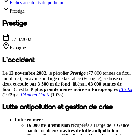
Fiches accidents de pollution
Prestige
Prestige
13/11/2002
Espagne
L'accident
Le
13 novembre 2002
, le pétrolier
Prestige
(77 000 tonnes de fioul
lourd n 2), en avarie au large de la Galice (Espagne), se brise en
deux et
coule par 3 500 m de fond
, libérant
63 000 tonnes de
fioul
. C’est la
3
ᵉ
plus grande mar
é
e noire en Europe
après
l’Erika
(1999) et
l’Amoco Cadiz
(1978).
Lutte antipollution et gestion de crise
Lutte en mer
:
16 000 m
³
d
’é
mulsion
récupérés au large de la Galice
par de nombreux
navires de lutte antipollution