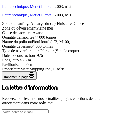
Lettre technique, Mer et Littoral,
2003, n° 2
Lettre technique, Mer et Littoral
, 2003, n° 1
Zone du naufrage
Au large du cap Finisterre, Galice
Zone du déversement
Pleine mer
Cause de l'accident
Avarie
Quantité transportée
77 000 tonnes
Nature du polluant
Fioul lourd (n°2, M100)
Quantité déversée
64 000 tonnes
Type de navire/structure
Pétrolier (Simple coque)
Date de construction
1976
Longueur
243,5 m
Pavillon
Bahaméen
Propriétaire
Mare Shipping Inc., Libéria
Imprimer la page
La lettre d'information
Recevez tous les mois nos actualités, projets et actions de terrain
directement dans votre boîte mail.